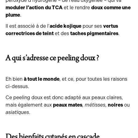
péroxyde d’hydrogène – de l’eau oxygénée – qui va
moduler l’action du TCA
et le rendre
doux comme une
plume
.
Il est associé à de l’
acide kojique
pour ses
vertus
correctrices de teint
et des
taches pigmentaires
.
A qui s’adresse ce peeling doux ?
Eh bien
à tout le monde
, et ce, pour toutes les raisons
ci-dessus.
Ce peeling doux est donc adapté aux peaux claires,
mais également aux
peaux mates
,
métisses
,
noires
ou
asiatiques
.
Des bienfaits cutanés en cascade